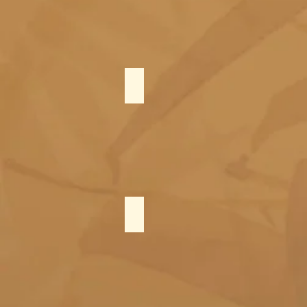
Shiatsu & Anmá na Maca
Quick Massage