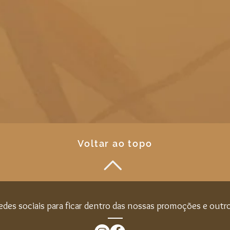
Voltar ao topo
edes sociais para ficar dentro das nossas promoções e out