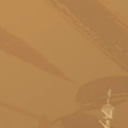
as Quentes
agem Modeladora