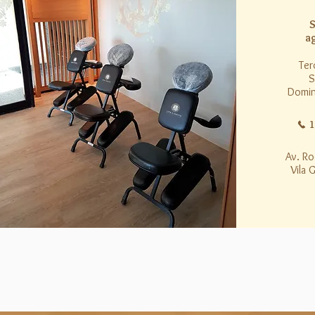
S
a
Ter
S
Domin
1
Av. Ro
Vila 