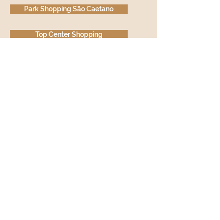
Park Shopping São Caetano
Top Center Shopping
Voltar ao topo
Siga nossas redes sociais para ficar
dentro das nossas promoções e
outros conteúdos